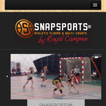
Sportvloeren
Referenties
Accessoires
Verhuur
Contact
SNAPSPORTS®