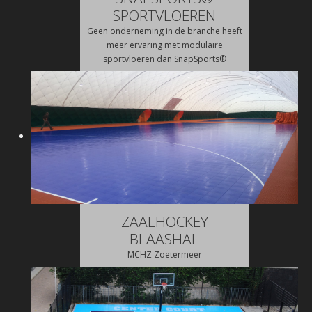
SPORTVLOEREN
Geen onderneming in de branche heeft
meer ervaring met modulaire
sportvloeren dan SnapSports®
ZAALHOCKEY
BLAASHAL
MCHZ Zoetermeer